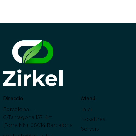
Direcció
Menú
Barcelona —
Inici
C/Tarragona,157, 4rt
Nosaltres
(Torre NN), 08014 Barcelona
Serveis
contacto@zirkel.biz