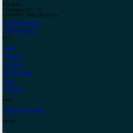
Barcelona —
C/Tarragona,157, 4rt
(Torre NN), 08014 Barcelona
contacto@zirkel.biz
+34 938 705 280
Menú
Inicio
Nosotros
Servicios
Business Cases
News
Contacto
Legal
Política de privacidad
Síguenos