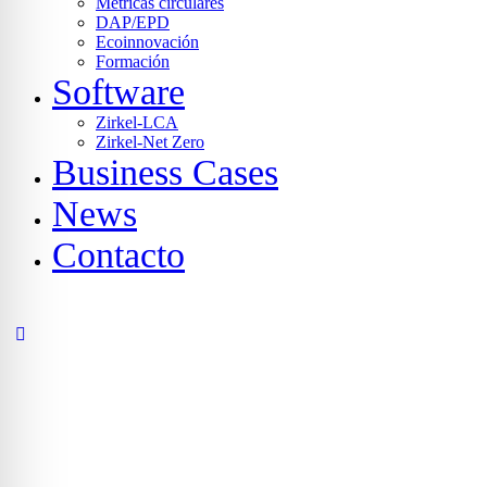
Métricas circulares
DAP/EPD
Ecoinnovación
Formación
Software
Zirkel-LCA
Zirkel-Net Zero
Business Cases
News
Contacto