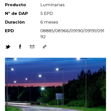
Producto
Luminarias
Nº de DAP
5 EPD
Duración
6 meses
EPD
08885/08966/09190/09191/091
92