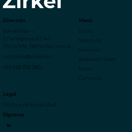
Dirección
Menú
Barcelona —
Inicio
C/Tarragona,157, 4rt
Nosotros
(Torre NN), 08014 Barcelona
Servicios
contacto@zirkel.biz
Business Cases
+34 938 705 280
News
Contacto
Legal
Política de privacidad
Síguenos