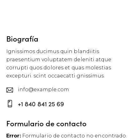
Biografía
Ignissimos ducimus quin blandiitis
praesentium voluptatem deleniti atque
corrupti quos dolores et quas molestias
excepturi. scint occaecatti gnissimus.
info@example.com
E-
+1 840 841 25 69
m
P
ail
h
Formulario de contacto
:
o
Error:
Formulario de contacto no encontrado.
ne