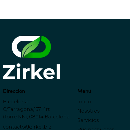
:
Dirección
Menú
Barcelona —
Inicio
C/Tarragona,157, 4rt
Nosotros
(Torre NN), 08014 Barcelona
Servicios
contacto@zirkel.biz
Business Cases