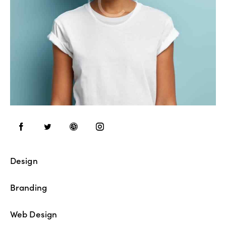
Design
80%
Branding
90%
Web Design
88%