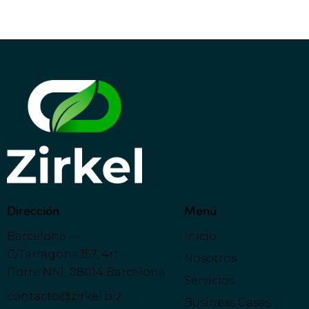
:
Dirección
Menú
Barcelona —
Inicio
C/Tarragona,157, 4rt
Nosotros
(Torre NN), 08014 Barcelona
Servicios
contacto@zirkel.biz
Business Cases