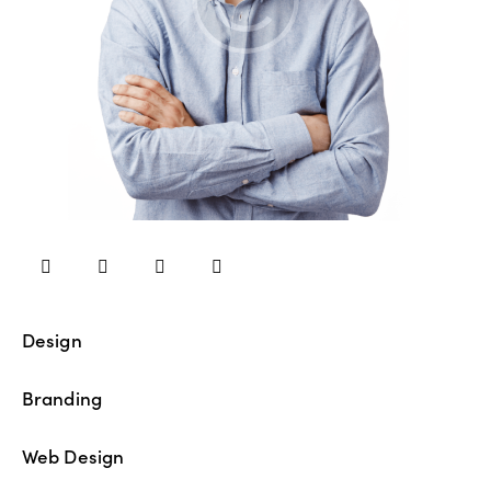
Design
80%
Branding
90%
Web Design
88%