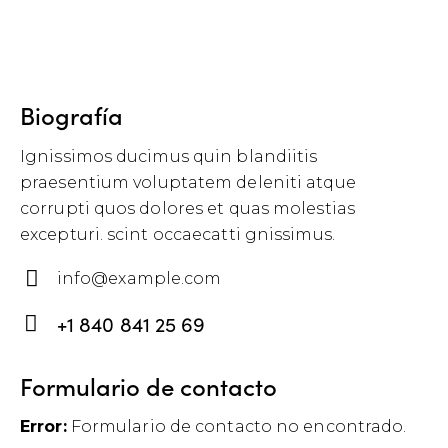
Biografía
Ignissimos ducimus quin blandiitis
praesentium voluptatem deleniti atque
corrupti quos dolores et quas molestias
excepturi. scint occaecatti gnissimus.
info@example.com
E-
+1 840 841 25 69
m
P
ail
h
Formulario de contacto
:
o
Error:
Formulario de contacto no encontrado.
ne