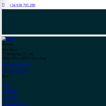
+34 938 705 280
Dirección
Barcelona —
C/Tarragona,157, 4rt
(Torre NN), 08014 Barcelona
contacto@zirkel.biz
+34 938 705 280
Menú
Inicio
Nosotros
Servicios
Business Cases