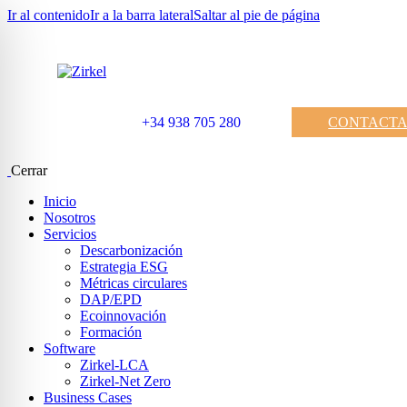
Ir al contenido
Ir a la barra lateral
Saltar al pie de página
+34 938 705 280
CONTACT
Cerrar
Inicio
Nosotros
Servicios
Descarbonización
Estrategia ESG
Métricas circulares
DAP/EPD
Ecoinnovación
Formación
Software
Zirkel-LCA
Zirkel-Net Zero
Business Cases