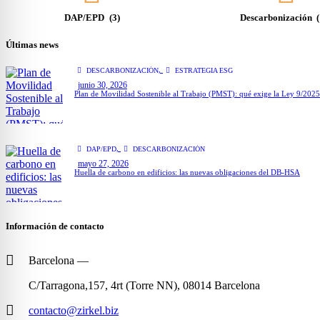
DAP/EPD
(3)
Descarbonización
Últimas news
,
DESCARBONIZACIÓN
ESTRATEGIA ESG
junio 30, 2026
Plan de Movilidad Sostenible al Trabajo (PMST): qué exige la Ley 9/202
,
DAP/EPD
DESCARBONIZACIÓN
mayo 27, 2026
Huella de carbono en edificios: las nuevas obligaciones del DB-HSA
Información de contacto
Barcelona —
C/Tarragona,157, 4rt (Torre NN), 08014 Barcelona
contacto@zirkel.biz