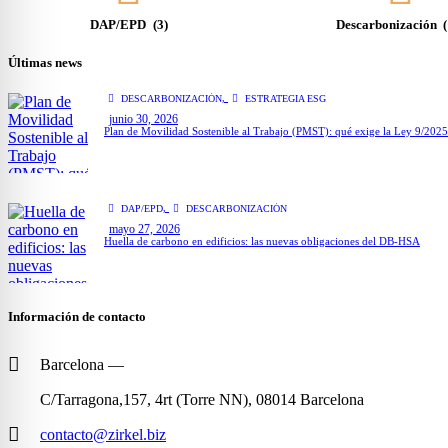
DAP/EPD
(3)
Descarbonización
Últimas news
,
DESCARBONIZACIÓN
ESTRATEGIA ESG
junio 30, 2026
Plan de Movilidad Sostenible al Trabajo (PMST): qué exige la Ley 9/202
,
DAP/EPD
DESCARBONIZACIÓN
mayo 27, 2026
Huella de carbono en edificios: las nuevas obligaciones del DB-HSA
Información de contacto
Barcelona —
C/Tarragona,157, 4rt (Torre NN), 08014 Barcelona
contacto@zirkel.biz