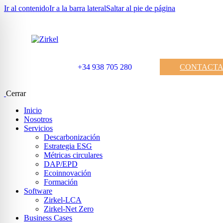
Ir al contenido
Ir a la barra lateral
Saltar al pie de página
+34 938 705 280
CONTACT
Cerrar
Inicio
Nosotros
Servicios
Descarbonización
Estrategia ESG
Métricas circulares
DAP/EPD
Ecoinnovación
Formación
Software
Zirkel-LCA
Zirkel-Net Zero
Business Cases