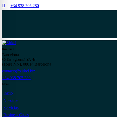
+34 938 705 280
Dirección
Barcelona —
C/Tarragona,157, 4rt
(Torre NN), 08014 Barcelona
contacto@zirkel.biz
+34 938 705 280
Menú
Inicio
Nosotros
Servicios
Business Cases