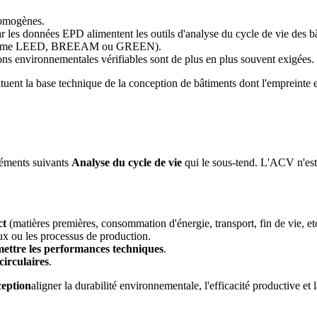
homogènes.
ar les données EPD alimentent les outils d'analyse du cycle de vie des b
me LEED, BREEAM ou GREEN).
ons environnementales vérifiables sont de plus en plus souvent exigées.
tituent la base technique de la conception de bâtiments dont l'empreinte 
léments suivants
Analyse du cycle de vie
qui le sous-tend. L'ACV n'est 
ct
(matières premières, consommation d'énergie, transport, fin de vie, et
ux ou les processus de production.
ettre les performances techniques
.
circulaires
.
ception
aligner la durabilité environnementale, l'efficacité productive et 