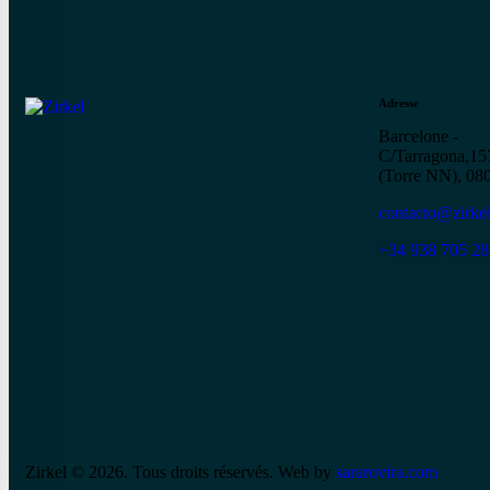
Adresse
Barcelone -
C/Tarragona,157
(Torre NN), 08
contacto@zirkel
+34 938 705 28
Zirkel © 2026. Tous droits réservés. Web by
sararovira.com