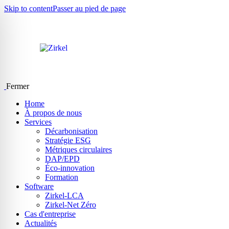
Skip to content
Passer au pied de page
Fermer
Home
À propos de nous
Services
Décarbonisation
Stratégie ESG
Métriques circulaires
DAP/EPD
Éco-innovation
Formation
Software
Zirkel-LCA
Zirkel-Net Zéro
Cas d'entreprise
Actualités