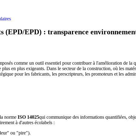
laires
s (EPD/EPD) : transparence environnementale
mposés comme un outil essentiel pour contribuer à l'amélioration de la q
plus en plus exigeants. Dans le secteur de la construction, où les matéri
gique pour les fabricants, les prescripteurs, les promoteurs et les admin
 la norme
ISO 14025
qui communique des informations quantifiées, obje
irement à d'autres écolabels :
leur" ou "pire").