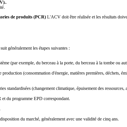
CV).
.
ité.
gories de produits (PCR)
L'ACV doit être réalisée et les résultats doive
suit généralement les étapes suivantes :
ystème (par exemple, du berceau à la porte, du berceau à la tombe ou autr
de production (consommation d'énergie, matières premières, déchets, émi
s standardisées (changement climatique, épuisement des ressources, acid
PCR et du programme EPD correspondant.
.
 disposition du marché, généralement avec une validité de cinq ans.