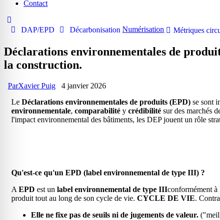
Contact
Numérisation
DAP/EPD
Décarbonisation
Métriques circu
Déclarations environnementales de produit
la construction.
Par
Xavier Puig
4 janvier 2026
Le
Déclarations environnementales de produits (EPD)
se sont i
environnementale
,
comparabilité
y
crédibilité
sur des marchés de 
l'impact environnemental des bâtiments, les DEP jouent un rôle straté
Qu'est-ce qu'un EPD (label environnemental de type III) ?
A
EPD
est un
label environnemental de type III
conformément à
produit tout au long de son cycle de vie.
CYCLE DE VIE
. Contra
Elle ne fixe pas de seuils ni de jugements de valeur.
("meil