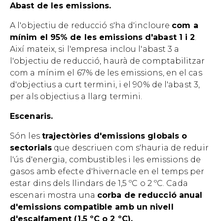
Abast de les emissions.
A l'objectiu de reducció s'ha d'incloure
com a
mínim el 95% de les emissions d'abast 1 i 2
.
Així mateix, si l'empresa inclou l'abast 3 a
l'objectiu de reducció, haurà de comptabilitzar
com a mínim el 67% de les emissions, en el cas
d'objectius a curt termini, i el 90% de l'abast 3,
per als objectius a llarg termini.
Escenaris.
Són les
trajectòries d'emissions globals o
sectorials
que descriuen com s'hauria de reduir
l'ús d'energia, combustibles i les emissions de
gasos amb efecte d'hivernacle en el temps per
estar dins dels llindars de 1,5 ºC o 2 ºC. Cada
escenari mostra una
corba de reducció anual
d'emissions compatible amb un nivell
d'escalfament (1,5 ºC o 2 ºC).