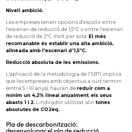
Nivell ambició.
Les empreses tenen opcions d'escollir entre
l'escenari de reducció de 1,5ºC o entre l'escenari
de reducció de 2ºC molt per sota.
El més
recomanable és establir una alta ambició,
alineada amb l'escenari d'1,5ºC.
Reducció absoluta de les emissions.
L'aplicació de la metodologia de l'SBTI implica
que les empreses amb objectius a curt termini
(entre 5 i 10 anys), hauran de
reduir com a
mínim un 4,2% lineal anualment
,
els seus
abasts 1 i 2.
Lindicador utilitzat són
tones
absolutes de CO2eq.
Pla de descarbonització:
desenvolupar el pla de reducció