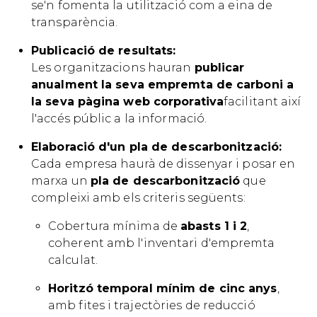
se'n fomenta la utilització com a eina de
transparència.
Publicació de resultats:
Les organitzacions hauran
publicar
anualment la seva empremta de carboni a
la seva pàgina web corporativa
facilitant així
l'accés públic a la informació.
Elaboració d'un pla de descarbonització:
Cada empresa haurà de dissenyar i posar en
marxa un
pla de descarbonització
que
compleixi amb els criteris següents:
Cobertura mínima de
abasts 1 i 2
,
coherent amb l'inventari d'empremta
calculat.
Horitzó temporal mínim de cinc anys
,
amb fites i trajectòries de reducció