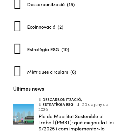
Descarbonització
(15)
Ecoinnovació
(2)
Estratègia ESG
(10)
Mètriques circulars
(6)
Últimes news
DESCARBONITZACIÓ
,
ESTRATÈGIA ESG
30 de juny de
2026
Pla de Mobilitat Sostenible al
Treball (PMST): què exigeix la Llei
9/2025 i com implementar-lo