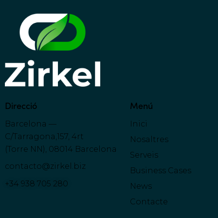
Direcció
Menú
Barcelona —
Inici
C/Tarragona,157, 4rt
Nosaltres
(Torre NN), 08014 Barcelona
Serveis
contacto@zirkel.biz
Business Cases
+34 938 705 280
News
Contacte