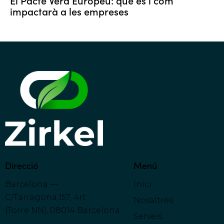
impactarà a les empreses
Direcció
Menú
Barcelona —
Inici
C/Tarragona,157, 4rt
Nosaltres
(Torre NN), 08014 Barcelona
Serveis